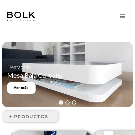
Ir
bolkfurniture.com.ar
al
contenido
Destacado
Mesa Baja Curvans
Ver más
+ PRODUCTOS