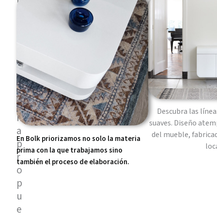
B
o
l
k
t
r
a
e
u
Descubra las línea
n
suaves. Diseño atemp
a
del mueble, fabrica
En Bolk priorizamos no solo la materia
p
loc
prima con la que trabajamos sino
r
también el proceso de elaboración.
o
p
u
e